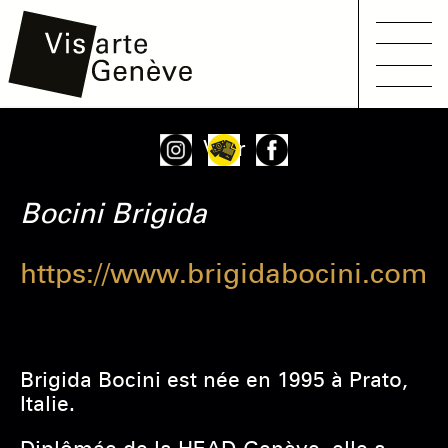
Main
Aller
Onglets
Voir
navigation
au
principaux
contenu
Bocini
Brigida
principal
https://www.brigidabocini.com
Brigida Bocini est née en 1995 à Prato,
Italie.