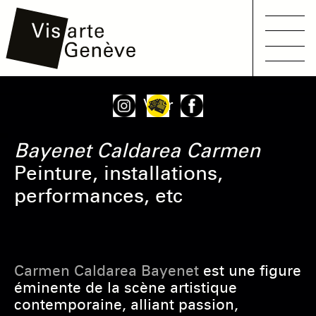
Main
Aller
Onglets
Voir
navigation
au
principaux
contenu
Bayenet Caldarea
Carmen
principal
Peinture, installations,
performances, etc
Carmen Caldarea Bayenet
est une figure
éminente de la scène artistique
contemporaine, alliant passion,