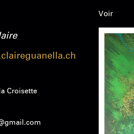
Voir
laire
claireguanella.ch
la Croisette
a@gmail.com