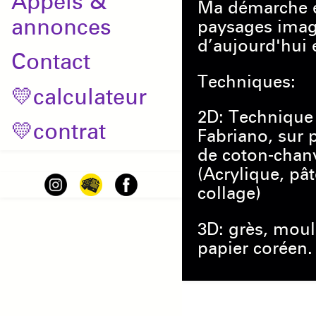
Appels &
Ma démarche e
annonces
paysages imagi
d’aujourd'hui 
Contact
Techniques:
💛calculateur
2D: Technique 
💛contrat
Fabriano, sur 
de coton-chan
(Acrylique, pât
collage)
3D: grès, mou
papier coréen.