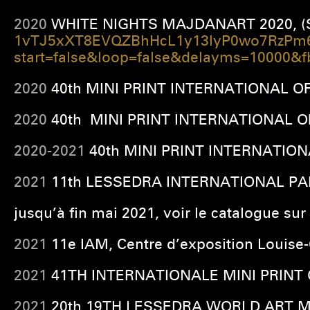
2020
WHITE NIGHTS MAJDANART 2020, (SER
1vTJ5xXT8EVQZBhHcL1y13lyP0wo7RzPm
start=false&loop=false&delayms=10000
2020
40th
MINI PRINT INTERNATIONAL OF C
2020
40th
MINI PRINT INTERNATIONAL OF
2020-2021
40th MINI PRINT INTERNATIONAL
2021
11th LESSEDRA INTERNATIONAL PAIN
jusqu’à fin mai 2021, voir le catalogue sur 
2021
11e IAM, Centre d’exposition Louise-
2021
41TH INTERNATIONALE MINI PRINT O
2021
20th 19TH LESSEDRA WORLD ART MINI 