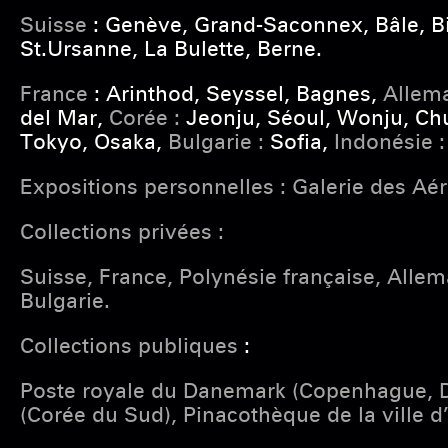
Suisse
: Genève, Grand-Saconnex, Bâle, Bie
St.Ursanne, La Bulette, Berne.
France
: Arinthod, Seyssel, Bagnes,
Allem
del Mar,
Corée :
Jeonju, Séoul, Wonju, C
Tokyo, Osaka,
Bulgarie :
Sofia,
Indonésie 
Expositions personnelles : Galerie des Aé
Collections privées :
Suisse, France, Polynésie française, Alle
Bulgarie.
Collections publiques
:
Poste royale du Danemark (Copenhague, Da
(Corée du Sud), Pinacothèque de la ville d’