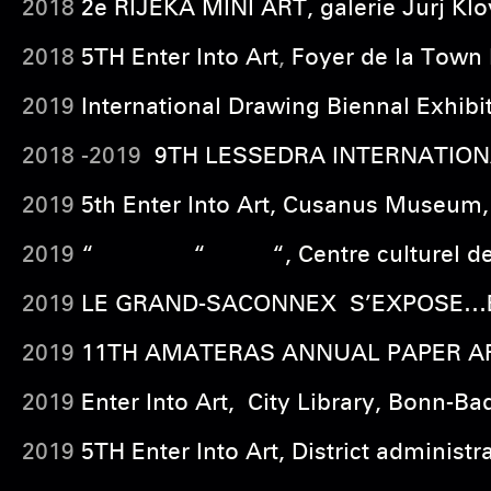
2018
2e RIJEKA MINI ART, galerie Jurj Klov
2018
5TH Enter Into Art
,
Foyer de la Town
2019
International Drawing Biennal Exhibit
2018 -2019
9TH LESSEDRA INTERNATIONAL
2019
5th Enter Into Art, Cusanus Museum,
2019
“ “ “, Centre culturel de Cologn
2019
LE GRAND-SACONNEX S’EXPOSE…EMO
2019
11TH AMATERAS ANNUAL PAPER ART E
2019
Enter Into Art, City Library, Bonn-
2019
5TH Enter Into Art, District adminis