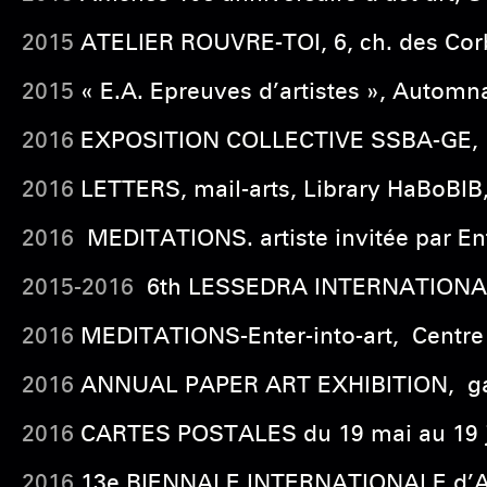
2015
ATELIER ROUVRE-TOI, 6, ch. des Corb
2015
« E.A. Epreuves d’artistes », Autom
2016
EXPOSITION COLLECTIVE SSBA-GE, gal
2016
LETTERS, mail-arts, Library HaBoBIB, 
2016
MEDITATIONS. artiste invitée par Ente
2015-2016
6th LESSEDRA INTERNATIONAL 
2016
MEDITATIONS-Enter-into-art, Centre c
2016
ANNUAL PAPER ART EXHIBITION, galer
2016
CARTES POSTALES du 19 mai au 19 juin,
2016
13e BIENNALE INTERNATIONALE d’ART 