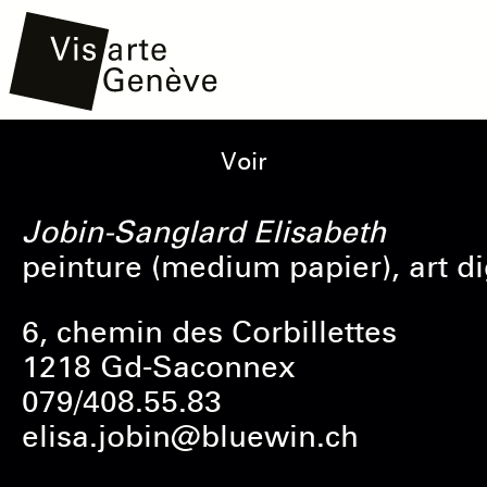
Aller
Main
Onglets
Voir
au
navigation
principaux
contenu
Jobin-Sanglard
Elisabeth
principal
peinture (medium papier), art d
6, chemin des Corbillettes
1218 Gd-Saconnex
079/408.55.83
elisa.jobin@bluewin.ch