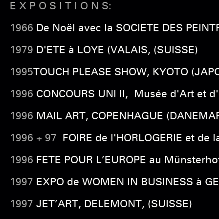
E X P O S I T I O N S:
1966
De Noël avec la SOCIETE DES PEIN
1979
D'ETE à LOYE (VALAIS, (SUISSE)
1995
TOUCH PLEASE SHOW, KYOTO (JAP
1996
CONCOURS UNI II, Musée d'Art et d'
1996
MAIL ART, COPENHAGUE (DANEMARK
1996 + 97
FOIRE de l'HORLOGERIE et de l
1996
FETE POUR L’EUROPE au Münsterhof
1997
EXPO de WOMEN IN BUSINESS à GENE
1997
JET’ART, DELEMONT, (SUISSE)