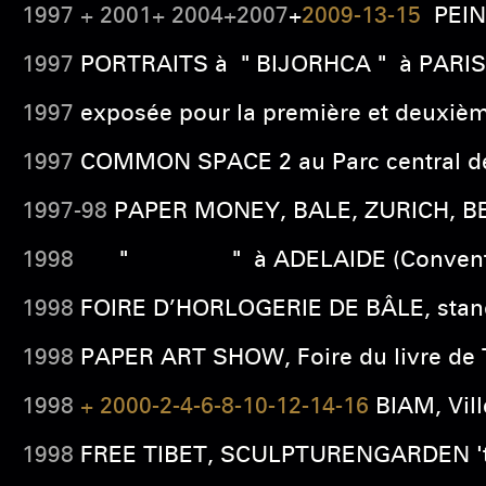
1997 + 2001+ 2004+2007
+
2009-13-15
PEI
1997
PORTRAITS à " BIJORHCA " à PARIS 
1997
exposée pour la première et deuxièm
1997
COMMON SPACE 2 au Parc central d
1997-98
PAPER MONEY, BALE, ZURICH, B
1998
" " à ADELAIDE (Convention C
1998
FOIRE D’HORLOGERIE DE BÂLE, stan
1998
PAPER ART SHOW, Foire du livre de 
1998
+ 2000-2-4-6-8-10-12-14-16
BIAM,
Vil
1998
FREE TIBET, SCULPTURENGARDEN '