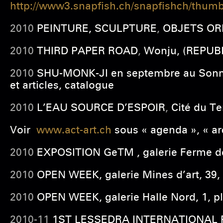
http://www3.snapfish.ch/snapfishch/thu
2010
PEINTURE, SCULPTURE
,
OBJETS ORIG
2010
THIRD PAPER ROAD
,
Wonju, (REPUB
2010
SHU-MONK-JI
en septembre
au Sonm
et articles, catalogue
2010
L’EAU SOURCE D’ESPOIR
,
Cité du T
Voir
www.act-art.ch
sous « agenda », « ar
2010
EXPOSITION GeTM , galerie Ferme de 
2010
OPEN WEEK, galerie Mines d’art, 39,
2010
OPEN WEEK, galerie Halle Nord, 1, p
2010-11
1ST LESSEDRA
INTERNATIONAL PA