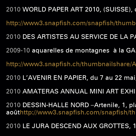
2010
WORLD PAPER ART 2010, (SUISSE), du
http://www3.snapfish.com/snapfish/thu
2010
DES ARTISTES AU SERVICE DE LA PAIX
2009-10
aquarelles de montagnes à la
GA
http://www3.snapfish.ch/thumbnailshare
2010
L’AVENIR EN PAPIER, du 7 au 22 mai,
2010
AMATERAS ANNUAL MINI ART EXHIBITIO
2010
DESSIN-HALLE NORD
–
Artenile, 1, p
août
http://www3.snapfish.com/snapfish
2010
LE JURA DESCEND AUX GROTTES,
1