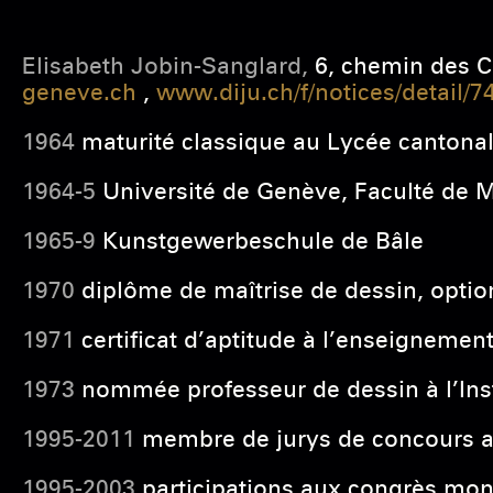
Elisabeth Jobin-Sanglard,
6, chemin des C
geneve.ch
,
www.diju.ch/f/notices/detail/7
1964
maturité classique au Lycée cantonal
1964-5
Université de Genève, Faculté de 
1965-9
Kunstgewerbeschule de Bâle
1970
diplôme de maîtrise de dessin, option 
1971
certificat d’aptitude à l’enseigneme
1973
nommée professeur de dessin à l’Ins
1995-2011
membre de jurys de concours ar
1995-2003
participations aux congrès mond