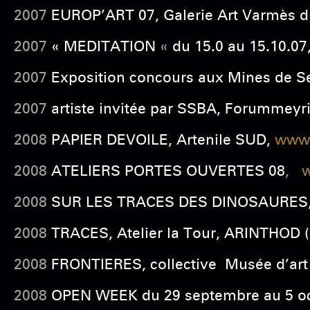
2007
EUROP’ART 07, Galerie Art Varmès d
2007
« MEDITATION
«
du 15.0 au 15.10.0
2007
Exposition concours aux Mines de Se
2007
artiste invitée par SSBA, Forummeyr
2008
PAPIER DEVOILE, Artenile SUD,
www.
2008
ATELIERS PORTES OUVERTES 08
,
w
2008
SUR LES TRACES DES DINOSAURES, 
2008
TRACES, Atelier la Tour, ARINTHOD (F
2008
FRONTIERES, collective Musée d’art
2008
OPEN WEEK du 29 septembre au 5 oct