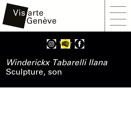
Main
Aller
Onglets
Voir
navigation
au
principaux
contenu
Winderickx Tabarelli
Ilana
principal
Sculpture, son