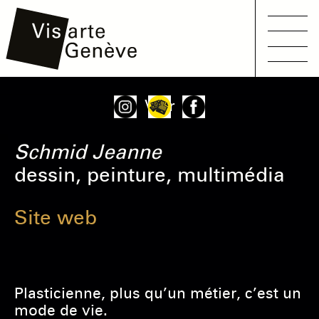
Main
Aller
Onglets
Voir
navigation
au
principaux
contenu
Schmid
Jeanne
principal
dessin, peinture, multimédia
Site web
Plasticienne, plus qu’un métier, c’est un
mode de vie.