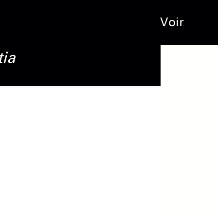
Voir
tia