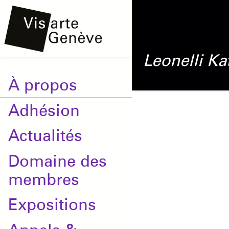
Aller
Onglets
au
principaux
contenu
Leonelli
Ka
principal
Main
À propos
navigation
Adhésion
Actualités
Domaine des
membres
Expositions