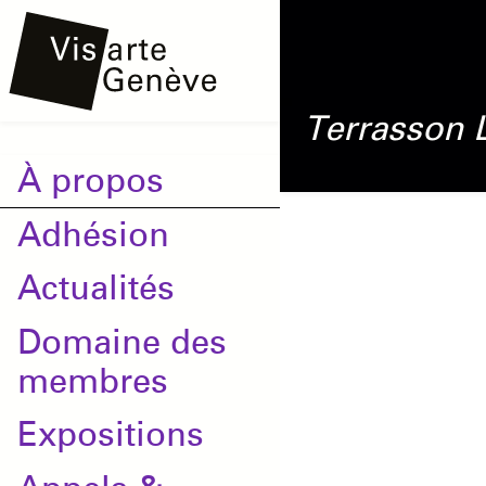
Aller
Onglets
au
principaux
contenu
Terrasson
principal
Main
À propos
navigation
Adhésion
Actualités
Domaine des
membres
Expositions