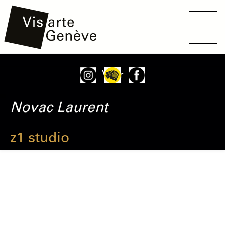
Main
Aller
Onglets
Voir
navigation
au
principaux
contenu
Novac
Laurent
principal
z1 studio