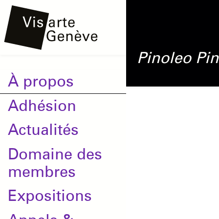
Aller
Onglets
au
principaux
contenu
Pinoleo Pin
principal
Main
À propos
navigation
Adhésion
Actualités
Domaine des
membres
Expositions