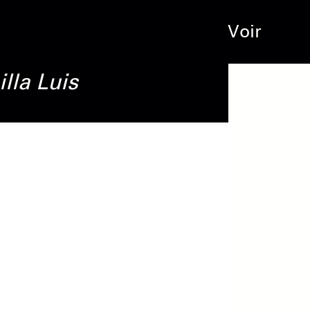
Voir
illa
Luis