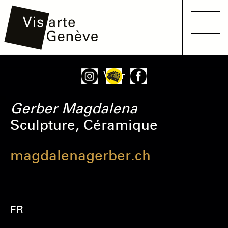
Main
Aller
Onglets
Voir
navigation
au
principaux
contenu
Gerber
Magdalena
principal
Sculpture, Céramique
magdalenagerber.ch
FR