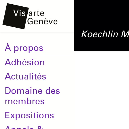
Aller
Onglets
au
principaux
contenu
Koechlin
M
principal
Main
À propos
navigation
Adhésion
Actualités
Domaine des
membres
Expositions