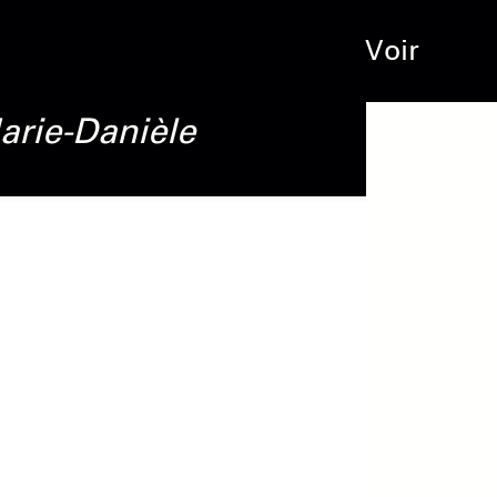
Voir
arie-Danièle