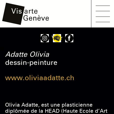
Main
Aller
Onglets
Voir
navigation
au
principaux
contenu
Adatte
Olivia
principal
dessin-peinture
www.oliviaadatte.ch
Olivia Adatte, est une plasticienne
diplômée de la HEAD (Haute Ecole d’Art