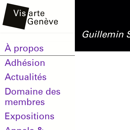
Aller
Onglets
au
principaux
contenu
Guillemin
principal
Main
À propos
navigation
Adhésion
Actualités
Domaine des
membres
Expositions