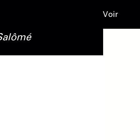
Voir
Salômé