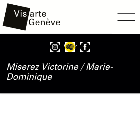
Main
Aller
Onglets
Voir
navigation
au
principaux
contenu
Miserez
Victorine / Marie-
principal
Dominique