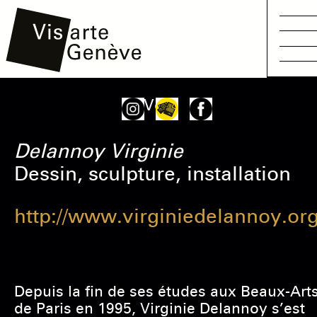
Aller
Main
Onglets
Voir
au
navigation
principaux
contenu
Delannoy
Virginie
principal
Dessin, sculpture, installation
http://www.virginiedelannoy.or
Depuis la fin de ses études aux Beaux-Art
de Paris en 1995, Virginie Delannoy s’est