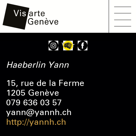
Main
Aller
Onglets
Voir
navigation
au
principaux
contenu
Haeberlin
Yann
principal
15, rue de la Ferme
1205 Genève
079 636 03 57
yann@yannh.ch
http://yannh.ch