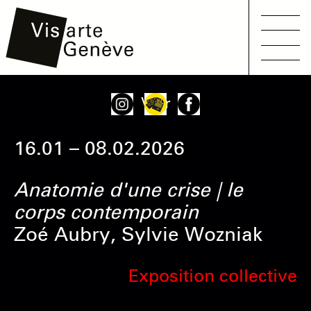
Main
Aller
Onglets
Voir
navigation
au
principaux
contenu
16.01 – 08.02.2026
principal
Anatomie d'une crise | le
corps contemporain
Zoé Aubry, Sylvie Wozniak
Exposition collective