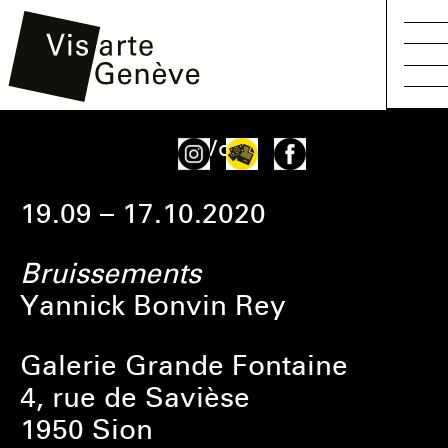
Aller
Main
Onglets
Voir
au
navigation
principaux
contenu
19.09 – 17.10.2020
principal
Bruissements
Yannick Bonvin Rey
Galerie Grande Fontaine
4, rue de Savièse
1950 Sion