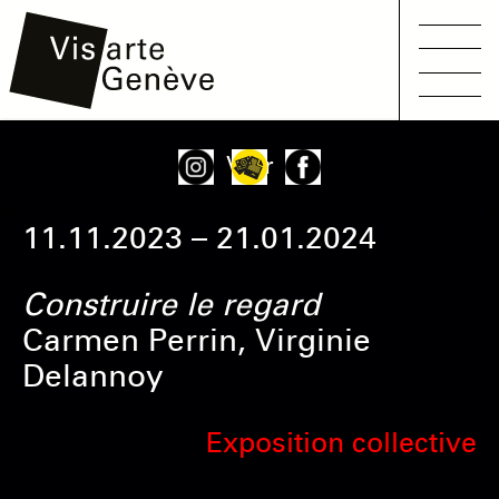
Main
Aller
Onglets
Voir
navigation
au
principaux
contenu
11.11.2023 – 21.01.2024
principal
Construire le regard
Carmen Perrin, Virginie
Delannoy
Exposition collective