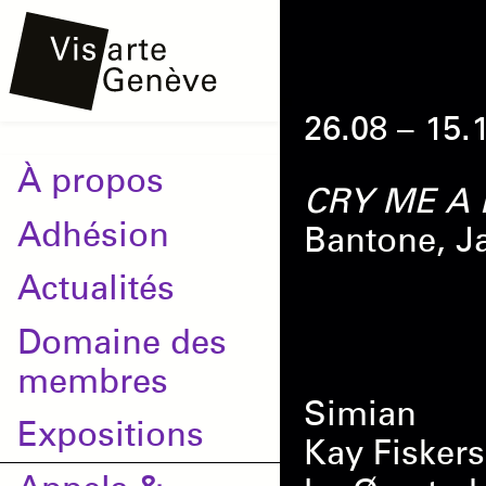
Aller
Onglets
au
principaux
contenu
26.08 – 15.
principal
Main
À propos
CRY ME A 
navigation
Adhésion
Bantone, 
Actualités
Domaine des
membres
Simian
Expositions
Kay Fiskers