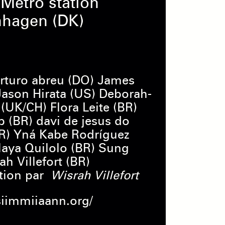
Metro station
hagen (DK)
rturo abreu (DO) James
Jason Hirata (US) Deborah-
UK/CH) Flora Leite (BR)
 (BR) davi de jesus do
R) Yná Kabe Rodríguez
Maya Quilolo (BR) Sung
h Villefort (BR)
ition par
Wisrah Villefort
siimmiiaann.org/