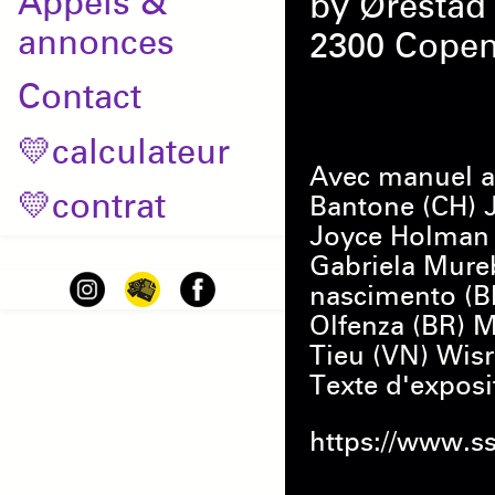
Appels &
by Ørestad 
annonces
2300 Copen
Contact
💛calculateur
Avec manuel a
💛contrat
Bantone (CH) 
Joyce Holman (
Gabriela Mureb
nascimento (B
Olfenza (BR) 
Tieu (VN) Wisra
Texte d'expos
https://www.s