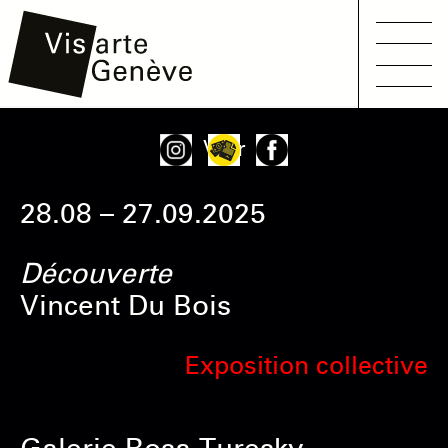
Main
Aller
Onglets
Voir
navigation
au
principaux
contenu
28.08 – 27.09.2025
principal
Découverte
Vincent Du Bois
Exposition collective