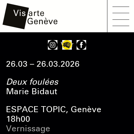
Main
Aller
Onglets
Voir
navigation
au
principaux
contenu
26.03 – 26.03.2026
principal
Deux foulées
Marie Bidaut
ESPACE TOPIC, Genève
18h00
Vernissage