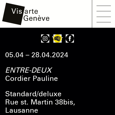
Main
Aller
Onglets
Voir
navigation
au
principaux
contenu
05.04 – 28.04.2024
principal
ENTRE-DEUX
Cordier Pauline
Standard/deluxe
Rue st. Martin 38bis,
Lausanne