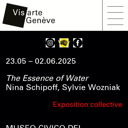
Main
Aller
Onglets
Voir
navigation
au
principaux
contenu
23.05 – 02.06.2025
principal
The Essence of Water
Nina Schipoff, Sylvie Wozniak
Exposition collective