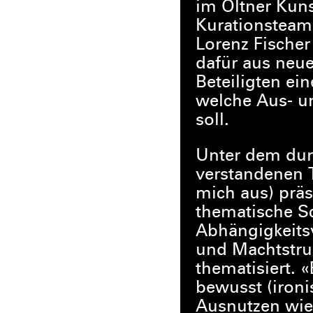
im Oltner Kun
Kurationsteam
Lorenz Fischer
dafür aus neue
Beteiligten e
welche Aus- un
soll.
Unter dem dur
verstandenen T
mich aus) präs
thematische S
Abhängigkeits
und Machtstru
thematisiert. «
bewusst (ironi
Ausnutzen wie