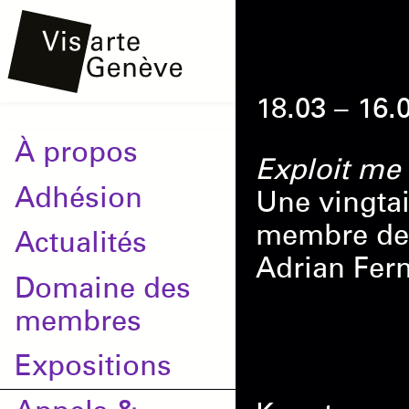
Aller
Onglets
au
principaux
contenu
18.03 – 16.
principal
Main
À propos
Exploit me
navigation
Adhésion
Une vingtai
membre de 
Actualités
Adrian Fer
Domaine des
membres
Expositions