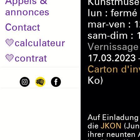
Appels &
Kunstmuse
annonces
lun : fermé
mar-ven : 
Contact
sam-dim : 
💛calculateur
Vernissage
17.03.2023 
💛contrat
Carton d'in
Ko)
Auf Einladung
die
JKON
(Jun
ihrer neunten