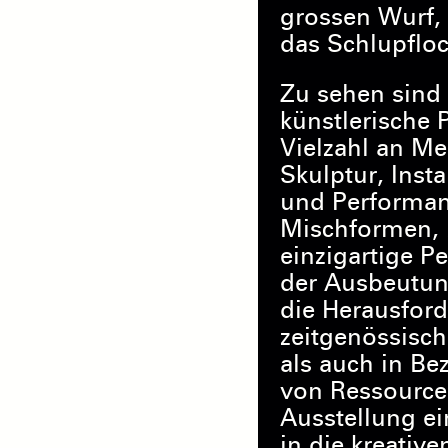
grossen Wurf, 
das Schlupfloc
Zu sehen sind
künstlerische 
Vielzahl an Me
Skulptur, Insta
und Performan
Mischformen, b
einzigartige P
der Ausbeutun
die Herausford
zeitgenössisch
als auch in Be
von Ressourcen
Ausstellung ei
in die kreative