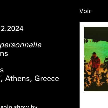
Voir
12.2024
 personnelle
ins
ts
7, Athens, Greece
 solo show by