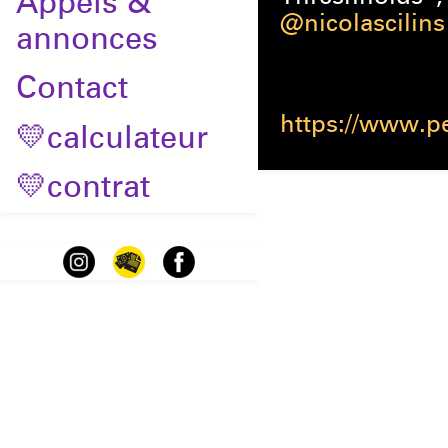
Appels &
@nicolascilins
annonces
Contact
https://www.pe
💛calculateur
💛contrat