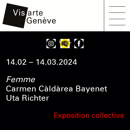
Main
Aller
Onglets
Voir
navigation
au
principaux
contenu
14.02 – 14.03.2024
principal
Femme
Carmen Càldàrea Bayenet
Uta Richter
Exposition collective