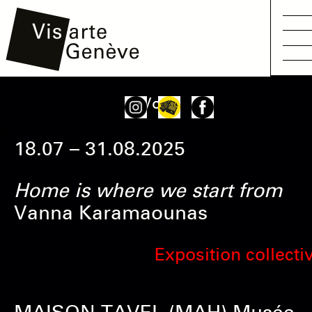
Aller
Main
Onglets
Voir
au
navigation
principaux
contenu
18.07 – 31.08.2025
principal
Home is where we start from
Vanna Karamaounas
Exposition collecti