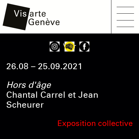
Main
Aller
Onglets
Voir
navigation
au
principaux
contenu
26.08 – 25.09.2021
principal
Hors d'âge
Chantal Carrel et Jean
Scheurer
Exposition collective