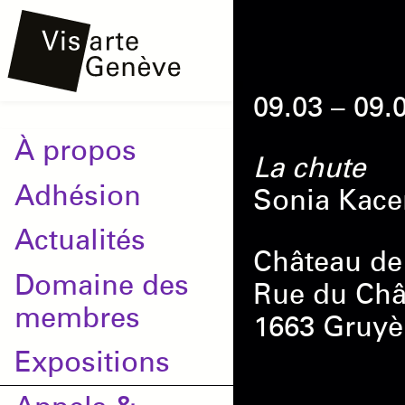
Aller
Onglets
au
principaux
contenu
09.03 – 09.
principal
Main
À propos
La chute
navigation
Adhésion
Sonia Kac
Actualités
Château de
Domaine des
Rue du Châ
membres
1663 Gruyè
Expositions