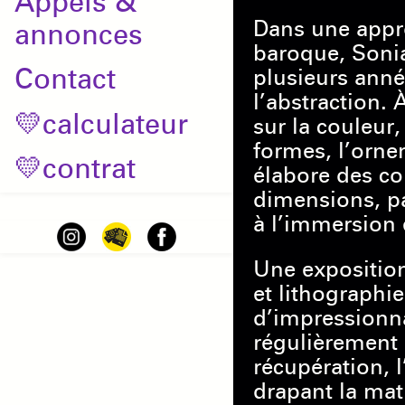
Appels &
Dans une appro
annonces
baroque, Soni
Contact
plusieurs anné
l’abstraction. 
💛calculateur
sur la couleur,
formes, l’ornem
💛contrat
élabore des co
dimensions, pa
à l’immersion e
Une exposition
et lithographie
d’impressionna
régulièrement
récupération, l
drapant la mat