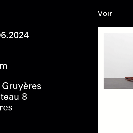
Voir
06.2024
em
 Gruyères
teau 8
res