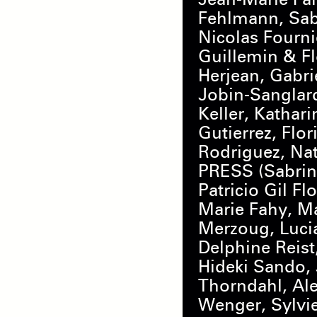
Fehlmann, Sab
Nicolas Fourni
Guillemin & Fl
Herjean, Gabri
Jobin-Sanglard
Keller, Kathari
Gutierrez, Flo
Rodriguez, Na
PRESS (Sabrin
Patricio Gil F
Marie Fahy, Ma
Merzoug, Luci
Delphine Reist
Hideki Sando, 
Thorndahl, Ale
Wenger, Sylvi