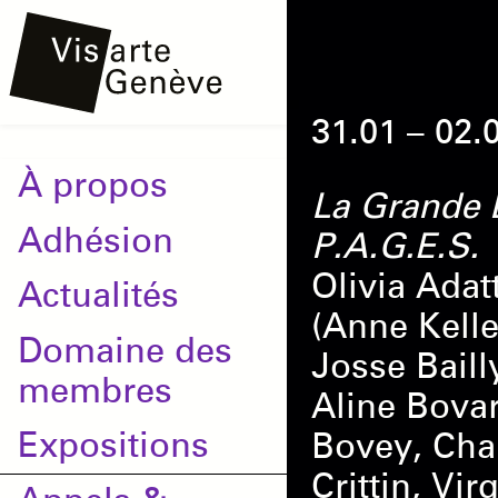
Aller
Onglets
au
principaux
contenu
31.01 – 02.
principal
Main
À propos
La Grande D
navigation
Adhésion
P.A.G.E.S.
Olivia Adat
Actualités
(Anne Kelle
Domaine des
Josse Baill
membres
Aline Bova
Expositions
Bovey, Chan
Crittin, Vi