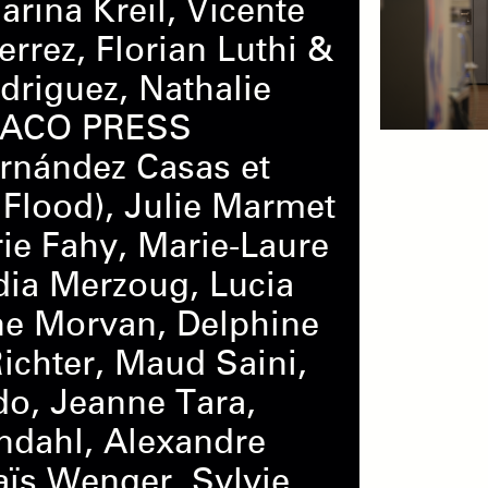
arina Kreil, Vicente
errez, Florian Luthi &
riguez, Nathalie
CACO PRESS
ernández Casas et
l Flood), Julie Marmet
ie Fahy, Marie-Laure
dia Merzoug, Lucia
ne Morvan, Delphine
Richter, Maud Saini,
do, Jeanne Tara,
ndahl, Alexandre
aïs Wenger, Sylvie