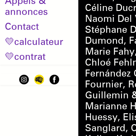
Appels &
Céline Ducr
annonces
Naomi Del V
Contact
Stéphane D
Dumond, Fa
💛calculateur
Marie Fahy,
💛contrat
Chloé Fehl
Fernández 
Fournier, 
Guillemin &
Marianne He
Huessy, Eli
Sanglard, C