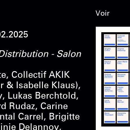
Voir
02.2025
istribution - Salon
te, Collectif AKIK
r & Isabelle Klaus),
y, Lukas Berchtold,
rd Rudaz, Carine
tal Carrel, Brigitte
rginie Delannoy,