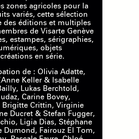
es zones agricoles pour la
ts variés, cette sélection
 des éditions et multiples
 membres de Visarte Genève
stes, estampes, sérigraphies,
umériques, objets
créations en série.
pation de : Olivia Adatte,
(Anne Keller & Isabelle
ailly, Lukas Berchtold,
udaz, Carine Bovey,
Brigitte Crittin, Virginie
ne Ducret & Stefan Fugger,
hio, Ligia Dias, Stéphane
le Dumond, Fairouz El Tom,
y, Pascale Favre, Chloé