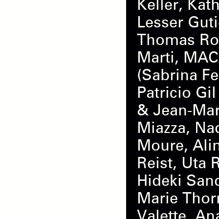
Keller, Kath
Lesser Guti
Thomas Rod
Marti, MA
(Sabrina F
Patricio Gi
& Jean-Mar
Miazza, Na
Moure, Ali
Reist, Uta 
Hideki San
Marie Thor
Valette, An