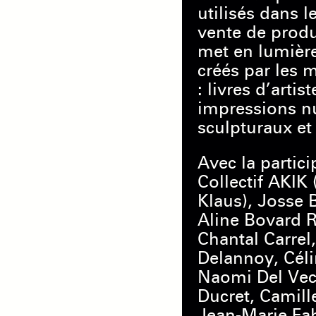
utilisés dans l
vente de produi
met en lumière
créés par les
: livres d’arti
impressions n
sculpturaux et 
Avec la partici
Collectif AKIK 
Klaus), Josse B
Aline Bovard R
Chantal Carrel, 
Delannoy, Céli
Naomi Del Vecc
Ducret, Camil
Jean-Marie Fah