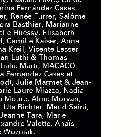
rina Fernández Casas,
er, Renée Furrer, Salômé
ora Basthier, Marianne
elle Huessy, Elisabeth
, Camille Kaiser, Anne
na Kreil, Vicente Lesser
rian Luthi & Thomas
thalie Marti, MACACO
a Fernández Casas et
lood), Julie Marmet & Jean-
rie-Laure Miazza, Nadia
a Moure, Aline Morvan,
, Uta Richter, Maud Saini,
Jeanne Tara, Marie
xandre Valette, Anaïs
e Wozniak.