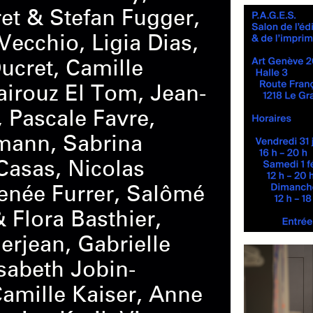
et & Stefan Fugger,
ecchio, Ligia Dias,
ucret, Camille
irouz El Tom, Jean-
 Pascale Favre,
mann, Sabrina
Casas, Nicolas
Renée Furrer, Salômé
 Flora Basthier,
rjean, Gabrielle
sabeth Jobin-
amille Kaiser, Anne