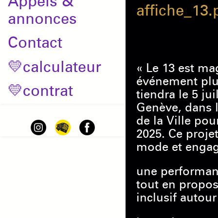
Appels &
affiche_13.
annonces
Contact
💛calculateur
« Le 13 est ma
événement plur
💛contrat
tiendra le 5 ju
Genève, dans l
de la Ville p
2025. Ce proje
mode et engag
une performanc
tout en propos
inclusif autour