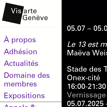
Aller
Onglets
au
principaux
contenu
05.07 – 05.
principal
Main
À propos
Le 13 est 
navigation
Adhésion
Maëva Wei
Actualités
Stade des T
Domaine des
Onex-cité
membres
16:00-21:30
Vernissage
Expositions
05.07.2025 