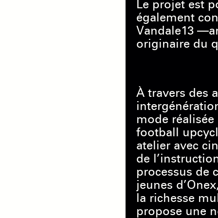
Le projet est 
également con
Vandale13 —ar
originaire du q
À travers des a
intergénératio
mode réalisée 
football upcyc
atelier avec c
de l’instructio
processus de c
jeunes d’Onex
la richesse mul
propose une no