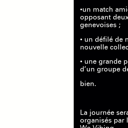
•un match ami
opposant deux
genevoises ;
• un défilé de
nouvelle colle
• une grande 
d’un groupe d
bien.
La journée ser
organisés par l
We Vibing.