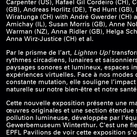
Carpenter (US), Rafael Gil Cordeiro (CH), C
(GB), Andreas Horlitz (DE), Ted Hunt (GB),
Wiratunga (CH) with André Gwerder (CH) 
Amichay (IL), Susan Morris (GB), Anne No
Warman (NZ), Anna Ridler (GB), Helga Sch
Anna Wirz-Justice (CH) et al.
Par le prisme de l’art,
Lighten Up!
transfo
rythmes circadiens, lunaires et saisonnier
paysages sonores et lumineux, espaces i
expériences virtuelles. Face à nos modes 
constante mutation, elle souligne l’impact
naturelle sur notre bien-être et notre santé
Cette nouvelle exposition présente une ma
œuvres originales et une section étendue 
pollution lumineuse, développée par l'équ
Gewerbemuseum Winterthur. C'est une fie
EPFL Pavilions de voir cette exposition s'o