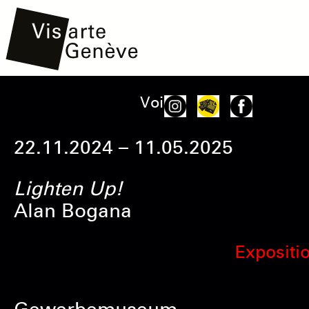
Aller
Main
Onglets
Voir
au
navigation
principaux
contenu
22.11.2024 – 11.05.2025
principal
Lighten Up!
Alan Bogana
Expositio