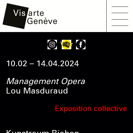
Main
Aller
Onglets
Voir
navigation
au
principaux
contenu
10.02 – 14.04.2024
principal
Management Opera
Lou Masduraud
Exposition collective