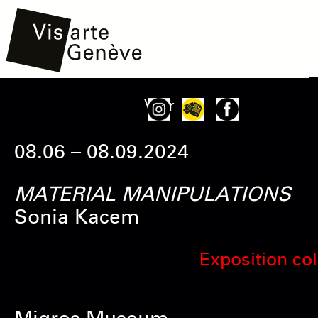
Aller
Main
Onglets
Voir
au
navigation
principaux
contenu
08.06 – 08.09.2024
principal
MATERIAL MANIPULATIONS
Sonia Kacem
Exposition col