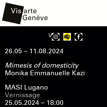
Aller
Main
Onglets
Voir
au
navigation
principaux
contenu
26.05 – 11.08.2024
principal
Mimesis of domesticity
Monika Emmanuelle Kazi
MASI Lugano
Vernissage
25.05.2024 – 18:00