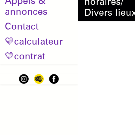
Appels &
horaires/
annonces
Divers lie
Contact
💛calculateur
💛contrat