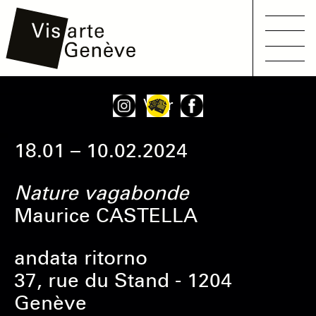
Main
Aller
Onglets
Voir
navigation
au
principaux
contenu
18.01 – 10.02.2024
principal
Nature vagabonde
Maurice CASTELLA
andata ritorno
37, rue du Stand - 1204
Genève