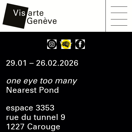
Main
Aller
Onglets
Voir
navigation
au
principaux
contenu
29.01 – 26.02.2026
principal
one eye too many
Nearest Pond
espace 3353
rue du tunnel 9
1227 Carouge