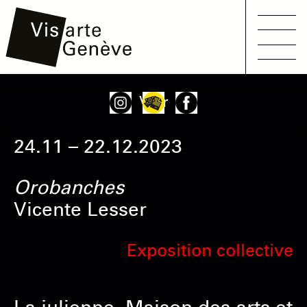
Main
Aller
Onglets
Voir
navigation
au
principaux
contenu
24.11 – 22.12.2023
principal
Orobanches
Vicente Lesser
Exposition collective