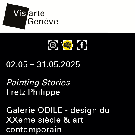
Main
Aller
Onglets
Voir
navigation
au
principaux
contenu
02.05 – 31.05.2025
principal
Painting Stories
Fretz Philippe
Galerie ODILE - design du
XXème siècle & art
contemporain