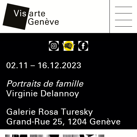
Main
Aller
Onglets
Voir
navigation
au
principaux
contenu
02.11 – 16.12.2023
principal
Portraits de famille
Virginie Delannoy
Galerie Rosa Turesky
Grand-Rue 25, 1204 Genève