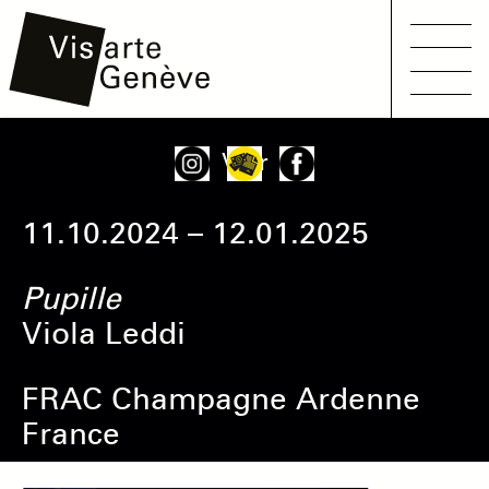
Main
Aller
Onglets
Voir
navigation
au
principaux
contenu
11.10.2024 – 12.01.2025
principal
Pupille
Viola Leddi
FRAC Champagne Ardenne
France