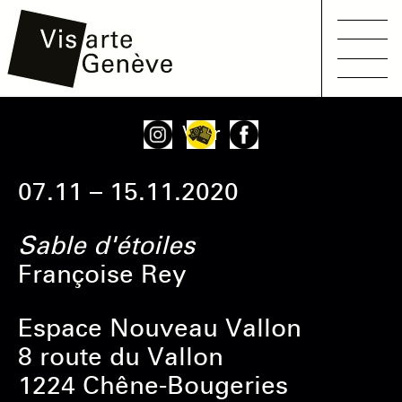
Main
Aller
Onglets
Voir
navigation
au
principaux
contenu
07.11 – 15.11.2020
principal
Sable d'étoiles
Françoise Rey
Espace Nouveau Vallon
8 route du Vallon
1224 Chêne-Bougeries