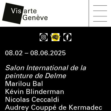
Main
Aller
Onglets
Voir
navigation
au
principaux
contenu
08.02 – 08.06.2025
principal
Salon International de la
peinture de Delme
Marilou Bal
Kévin Blinderman
Nicolas Ceccaldi
Audrey Couppé de Kermadec