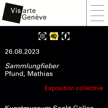
Main
Aller
Onglets
Voir
navigation
au
principaux
contenu
26.08.2023
principal
Sammlungfieber
Pfund, Mathias
Exposition collective