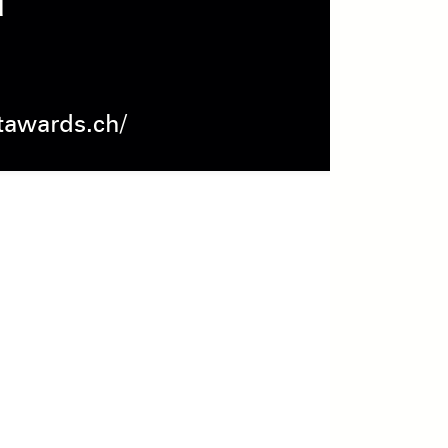
d
rtawards.ch/