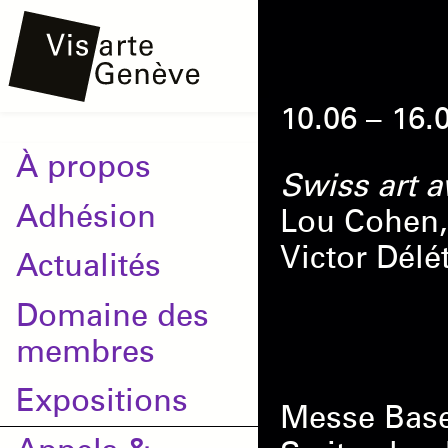
Aller
Onglets
au
principaux
contenu
10.06 – 16.
principal
Main
À propos
Swiss art 
navigation
Adhésion
Lou Cohen,
Victor Délé
Actualités
Domaine des
membres
Expositions
Messe Base