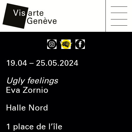
Main
Aller
Onglets
Voir
navigation
au
principaux
contenu
19.04 – 25.05.2024
principal
Ugly feelings
Eva Zornio
Halle Nord
1 place de l’île