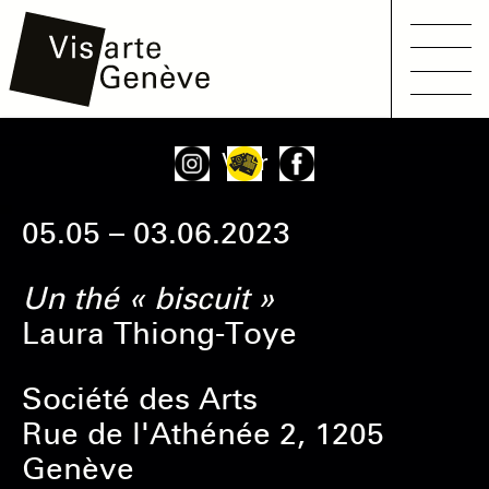
Main
Aller
Onglets
Voir
navigation
au
principaux
contenu
05.05 – 03.06.2023
principal
Un thé « biscuit »
Laura Thiong-Toye
Société des Arts
Rue de l'Athénée 2, 1205
Genève